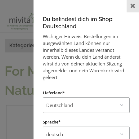
Lieferland:
Deutschland
Sprache :
0
Du befindest dich im Shop:
Deutschland
Wichtiger Hinweis: Bestellungen im
ausgewählten Land können nur
Kategorien
innerhalb dieses Landes versandt
werden. Wenn du dein Land änderst,
wirst du von deiner aktuellen Sitzung
For Men
abgemeldet und dein Warenkorb wird
geleert.
Naturkosmetik
Lieferland*
Sprache*